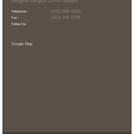
Bangplad Bangkok 10700 Thailand
(662) 886-6360
Telephone :
(662) 435 1708
Fax :
Follow Us :
Google Map