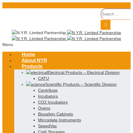
Menu
Home
About NYR
Products
Electrical Products
–
Electrical Division
CATU
Scientific Products
–
Scientific Division
Centrifuge
Incubators
CO2 Incubators
Ovens
Biosafety Cabinets
Microplate Instruments
SpeedVac
Cold Storages